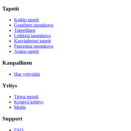
Tapetit
Kaikki tapetit
Graafinen taustakuva
Taiteellinen
Leikkisä taustakuva
Kasviaiheiset tapetit
Panorama taustakuva
Ajaton tapetti
Kaupallinen
Hae yritystiliä
Yritys
Tietoa meistä
Kestävä kehitys
Media
Support
FAQ