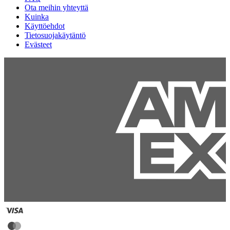
Ota meihin yhteyttä
Kuinka
Käyttöehdot
Tietosuojakäytäntö
Evästeet