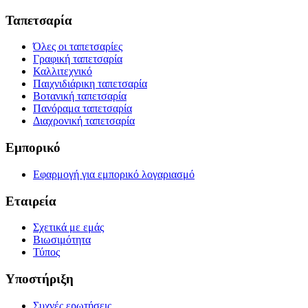
Ταπετσαρία
Όλες οι ταπετσαρίες
Γραφική ταπετσαρία
Καλλιτεχνικό
Παιχνιδιάρικη ταπετσαρία
Βοτανική ταπετσαρία
Πανόραμα ταπετσαρία
Διαχρονική ταπετσαρία
Εμπορικό
Εφαρμογή για εμπορικό λογαριασμό
Εταιρεία
Σχετικά με εμάς
Βιωσιμότητα
Τύπος
Υποστήριξη
Συχνές ερωτήσεις