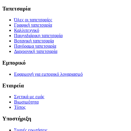
Ταπετσαρία
Όλες οι ταπετσαρίες
Γραφική ταπετσαρία
Καλλιτεχνικό
Παιχνιδιάρικη ταπετσαρία
Βοτανική ταπετσαρία
Πανόραμα ταπετσαρία
Διαχρονική ταπετσαρία
Εμπορικό
Εφαρμογή για εμπορικό λογαριασμό
Εταιρεία
Σχετικά με εμάς
Βιωσιμότητα
Τύπος
Υποστήριξη
Συχνές ερωτήσεις