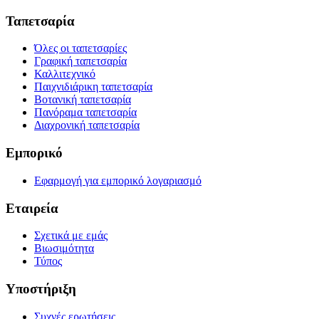
Ταπετσαρία
Όλες οι ταπετσαρίες
Γραφική ταπετσαρία
Καλλιτεχνικό
Παιχνιδιάρικη ταπετσαρία
Βοτανική ταπετσαρία
Πανόραμα ταπετσαρία
Διαχρονική ταπετσαρία
Εμπορικό
Εφαρμογή για εμπορικό λογαριασμό
Εταιρεία
Σχετικά με εμάς
Βιωσιμότητα
Τύπος
Υποστήριξη
Συχνές ερωτήσεις