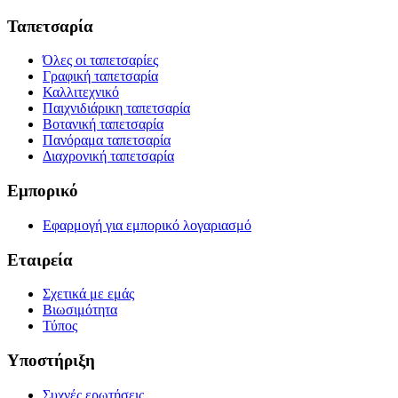
Ταπετσαρία
Όλες οι ταπετσαρίες
Γραφική ταπετσαρία
Καλλιτεχνικό
Παιχνιδιάρικη ταπετσαρία
Βοτανική ταπετσαρία
Πανόραμα ταπετσαρία
Διαχρονική ταπετσαρία
Εμπορικό
Εφαρμογή για εμπορικό λογαριασμό
Εταιρεία
Σχετικά με εμάς
Βιωσιμότητα
Τύπος
Υποστήριξη
Συχνές ερωτήσεις