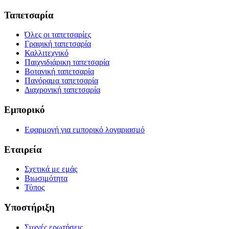
Ταπετσαρία
Όλες οι ταπετσαρίες
Γραφική ταπετσαρία
Καλλιτεχνικό
Παιχνιδιάρικη ταπετσαρία
Βοτανική ταπετσαρία
Πανόραμα ταπετσαρία
Διαχρονική ταπετσαρία
Εμπορικό
Εφαρμογή για εμπορικό λογαριασμό
Εταιρεία
Σχετικά με εμάς
Βιωσιμότητα
Τύπος
Υποστήριξη
Συχνές ερωτήσεις