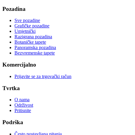
Pozadina
Sve pozadine
Grafičke pozadine
Umjetnički
Razigrana pozadina
Botaničke tapete
Panoramska pozadina
Bezvremenske tapete
Komercijalno
Prijavite se za trgovački račun
Tvrtka
O nama
Održivost
Pritisnite
Podrška
Često postavljana pitanja