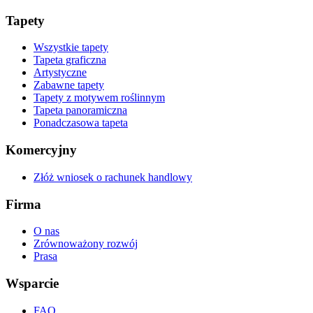
Tapety
Wszystkie tapety
Tapeta graficzna
Artystyczne
Zabawne tapety
Tapety z motywem roślinnym
Tapeta panoramiczna
Ponadczasowa tapeta
Komercyjny
Złóż wniosek o rachunek handlowy
Firma
O nas
Zrównoważony rozwój
Prasa
Wsparcie
FAQ