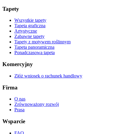
Tapety
Wszystkie tapety
Tapeta graficzna
Artystyczne
Zabawne tapety
Tapety z motywem roślinnym
Tapeta panoramiczna
Ponadczasowa tapeta
Komercyjny
Złóż wniosek o rachunek handlowy
Firma
O nas
Zrównoważony rozwój
Prasa
Wsparcie
FAQ