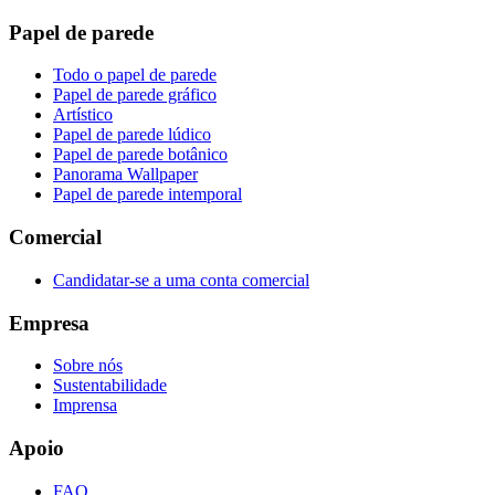
Papel de parede
Todo o papel de parede
Papel de parede gráfico
Artístico
Papel de parede lúdico
Papel de parede botânico
Panorama Wallpaper
Papel de parede intemporal
Comercial
Candidatar-se a uma conta comercial
Empresa
Sobre nós
Sustentabilidade
Imprensa
Apoio
FAQ