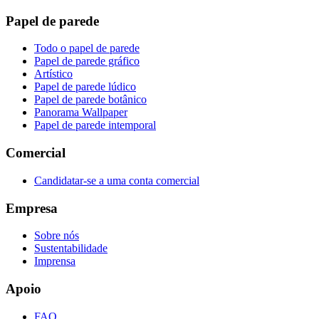
Papel de parede
Todo o papel de parede
Papel de parede gráfico
Artístico
Papel de parede lúdico
Papel de parede botânico
Panorama Wallpaper
Papel de parede intemporal
Comercial
Candidatar-se a uma conta comercial
Empresa
Sobre nós
Sustentabilidade
Imprensa
Apoio
FAQ