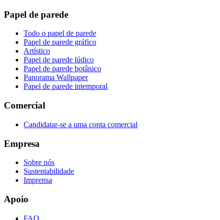
Papel de parede
Todo o papel de parede
Papel de parede gráfico
Artístico
Papel de parede lúdico
Papel de parede botânico
Panorama Wallpaper
Papel de parede intemporal
Comercial
Candidatar-se a uma conta comercial
Empresa
Sobre nós
Sustentabilidade
Imprensa
Apoio
FAQ