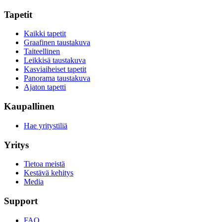
Tapetit
Kaikki tapetit
Graafinen taustakuva
Taiteellinen
Leikkisä taustakuva
Kasviaiheiset tapetit
Panorama taustakuva
Ajaton tapetti
Kaupallinen
Hae yritystiliä
Yritys
Tietoa meistä
Kestävä kehitys
Media
Support
FAQ