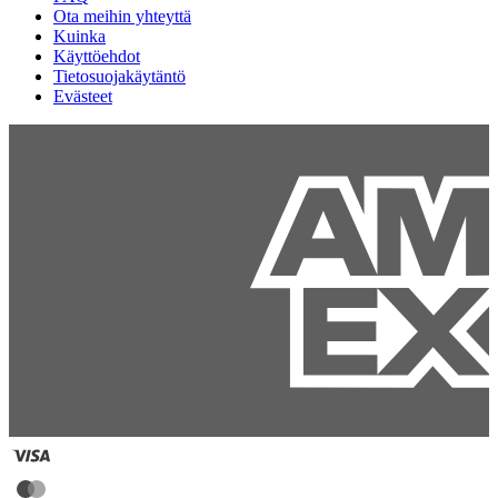
Ota meihin yhteyttä
Kuinka
Käyttöehdot
Tietosuojakäytäntö
Evästeet