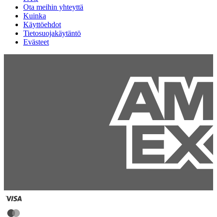
Ota meihin yhteyttä
Kuinka
Käyttöehdot
Tietosuojakäytäntö
Evästeet