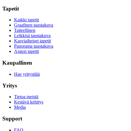
Tapetit
Kaikki tapetit
Graafinen taustakuva
Taiteellinen
Leikkisä taustakuva
Kasviaiheiset tapetit
Panorama taustakuva
Ajaton tapetti
Kaupallinen
Hae yritystiliä
Yritys
Tietoa meistä
Kestävä kehitys
Media
Support
FAQ