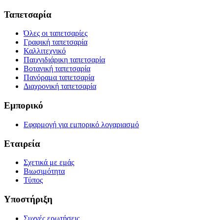
Ταπετσαρία
Όλες οι ταπετσαρίες
Γραφική ταπετσαρία
Καλλιτεχνικό
Παιχνιδιάρικη ταπετσαρία
Βοτανική ταπετσαρία
Πανόραμα ταπετσαρία
Διαχρονική ταπετσαρία
Εμπορικό
Εφαρμογή για εμπορικό λογαριασμό
Εταιρεία
Σχετικά με εμάς
Βιωσιμότητα
Τύπος
Υποστήριξη
Συχνές ερωτήσεις