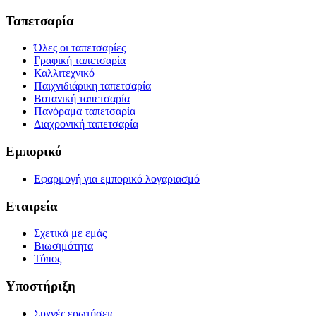
Ταπετσαρία
Όλες οι ταπετσαρίες
Γραφική ταπετσαρία
Καλλιτεχνικό
Παιχνιδιάρικη ταπετσαρία
Βοτανική ταπετσαρία
Πανόραμα ταπετσαρία
Διαχρονική ταπετσαρία
Εμπορικό
Εφαρμογή για εμπορικό λογαριασμό
Εταιρεία
Σχετικά με εμάς
Βιωσιμότητα
Τύπος
Υποστήριξη
Συχνές ερωτήσεις