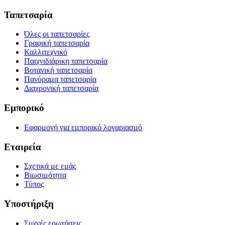
Ταπετσαρία
Όλες οι ταπετσαρίες
Γραφική ταπετσαρία
Καλλιτεχνικό
Παιχνιδιάρικη ταπετσαρία
Βοτανική ταπετσαρία
Πανόραμα ταπετσαρία
Διαχρονική ταπετσαρία
Εμπορικό
Εφαρμογή για εμπορικό λογαριασμό
Εταιρεία
Σχετικά με εμάς
Βιωσιμότητα
Τύπος
Υποστήριξη
Συχνές ερωτήσεις