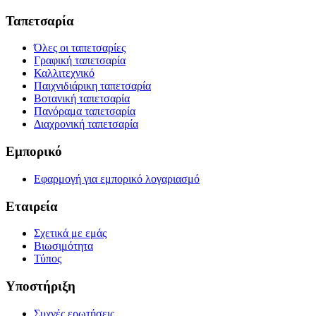
Ταπετσαρία
Όλες οι ταπετσαρίες
Γραφική ταπετσαρία
Καλλιτεχνικό
Παιχνιδιάρικη ταπετσαρία
Βοτανική ταπετσαρία
Πανόραμα ταπετσαρία
Διαχρονική ταπετσαρία
Εμπορικό
Εφαρμογή για εμπορικό λογαριασμό
Εταιρεία
Σχετικά με εμάς
Βιωσιμότητα
Τύπος
Υποστήριξη
Συχνές ερωτήσεις