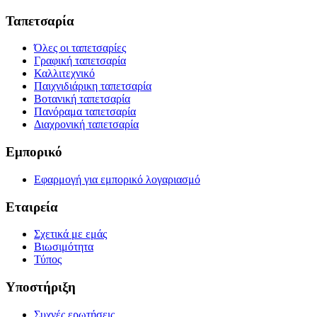
Ταπετσαρία
Όλες οι ταπετσαρίες
Γραφική ταπετσαρία
Καλλιτεχνικό
Παιχνιδιάρικη ταπετσαρία
Βοτανική ταπετσαρία
Πανόραμα ταπετσαρία
Διαχρονική ταπετσαρία
Εμπορικό
Εφαρμογή για εμπορικό λογαριασμό
Εταιρεία
Σχετικά με εμάς
Βιωσιμότητα
Τύπος
Υποστήριξη
Συχνές ερωτήσεις