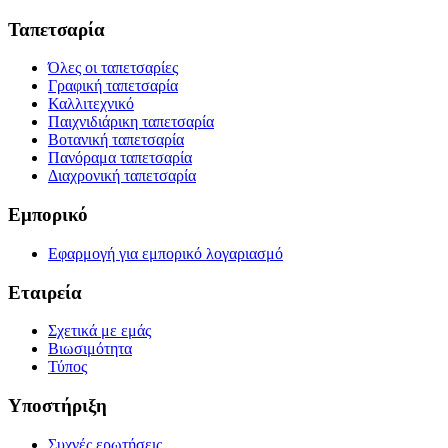
Ταπετσαρία
Όλες οι ταπετσαρίες
Γραφική ταπετσαρία
Καλλιτεχνικό
Παιχνιδιάρικη ταπετσαρία
Βοτανική ταπετσαρία
Πανόραμα ταπετσαρία
Διαχρονική ταπετσαρία
Εμπορικό
Εφαρμογή για εμπορικό λογαριασμό
Εταιρεία
Σχετικά με εμάς
Βιωσιμότητα
Τύπος
Υποστήριξη
Συχνές ερωτήσεις