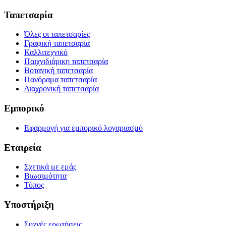
Ταπετσαρία
Όλες οι ταπετσαρίες
Γραφική ταπετσαρία
Καλλιτεχνικό
Παιχνιδιάρικη ταπετσαρία
Βοτανική ταπετσαρία
Πανόραμα ταπετσαρία
Διαχρονική ταπετσαρία
Εμπορικό
Εφαρμογή για εμπορικό λογαριασμό
Εταιρεία
Σχετικά με εμάς
Βιωσιμότητα
Τύπος
Υποστήριξη
Συχνές ερωτήσεις