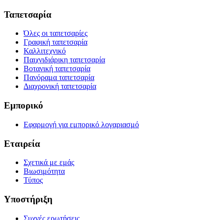
Ταπετσαρία
Όλες οι ταπετσαρίες
Γραφική ταπετσαρία
Καλλιτεχνικό
Παιχνιδιάρικη ταπετσαρία
Βοτανική ταπετσαρία
Πανόραμα ταπετσαρία
Διαχρονική ταπετσαρία
Εμπορικό
Εφαρμογή για εμπορικό λογαριασμό
Εταιρεία
Σχετικά με εμάς
Βιωσιμότητα
Τύπος
Υποστήριξη
Συχνές ερωτήσεις