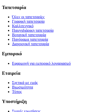
Ταπετσαρία
Όλες οι ταπετσαρίες
Γραφική ταπετσαρία
Καλλιτεχνικό
Παιχνιδιάρικη ταπετσαρία
Βοτανική ταπετσαρία
Πανόραμα ταπετσαρία
Διαχρονική ταπετσαρία
Εμπορικό
Εφαρμογή για εμπορικό λογαριασμό
Εταιρεία
Σχετικά με εμάς
Βιωσιμότητα
Τύπος
Υποστήριξη
Συχνές ερωτήσεις