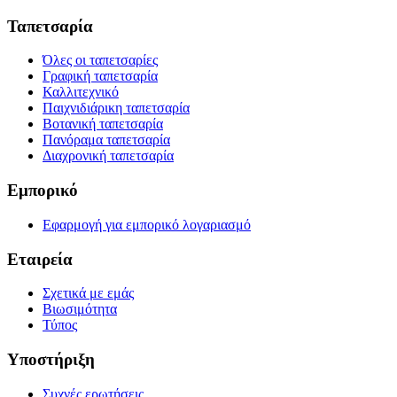
Ταπετσαρία
Όλες οι ταπετσαρίες
Γραφική ταπετσαρία
Καλλιτεχνικό
Παιχνιδιάρικη ταπετσαρία
Βοτανική ταπετσαρία
Πανόραμα ταπετσαρία
Διαχρονική ταπετσαρία
Εμπορικό
Εφαρμογή για εμπορικό λογαριασμό
Εταιρεία
Σχετικά με εμάς
Βιωσιμότητα
Τύπος
Υποστήριξη
Συχνές ερωτήσεις