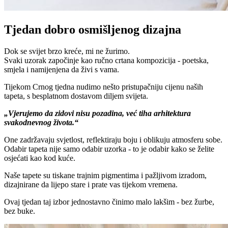
Tjedan dobro osmišljenog dizajna
Dok se svijet brzo kreće, mi ne žurimo.
Svaki uzorak započinje kao ručno crtana kompozicija - poetska,
smjela i namijenjena da živi s vama.
Tijekom Crnog tjedna nudimo nešto pristupačniju cijenu naših
tapeta, s besplatnom dostavom diljem svijeta.
„Vjerujemo da zidovi nisu pozadina, već tiha arhitektura
svakodnevnog života.“
One zadržavaju svjetlost, reflektiraju boju i oblikuju atmosferu sobe.
Odabir tapeta nije samo odabir uzorka - to je odabir kako se želite
osjećati kao kod kuće.
Naše tapete su tiskane trajnim pigmentima i pažljivom izradom,
dizajnirane da lijepo stare i prate vas tijekom vremena.
Ovaj tjedan taj izbor jednostavno činimo malo lakšim - bez žurbe,
bez buke.