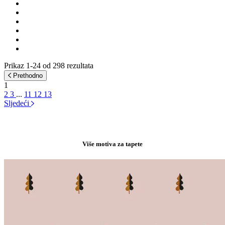
Prikaz 1-24 od 298 rezultata
Prethodno
1
2
3
...
11
12
13
Sljedeći
Više motiva za tapete