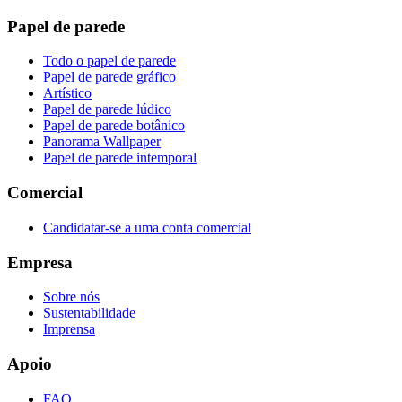
Papel de parede
Todo o papel de parede
Papel de parede gráfico
Artístico
Papel de parede lúdico
Papel de parede botânico
Panorama Wallpaper
Papel de parede intemporal
Comercial
Candidatar-se a uma conta comercial
Empresa
Sobre nós
Sustentabilidade
Imprensa
Apoio
FAQ