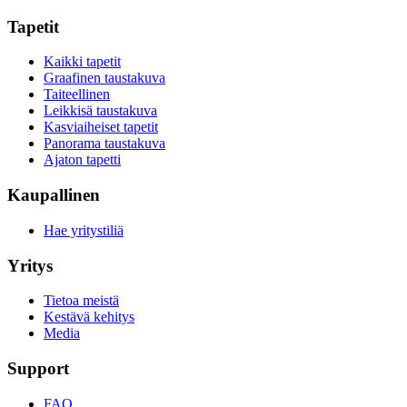
Tapetit
Kaikki tapetit
Graafinen taustakuva
Taiteellinen
Leikkisä taustakuva
Kasviaiheiset tapetit
Panorama taustakuva
Ajaton tapetti
Kaupallinen
Hae yritystiliä
Yritys
Tietoa meistä
Kestävä kehitys
Media
Support
FAQ