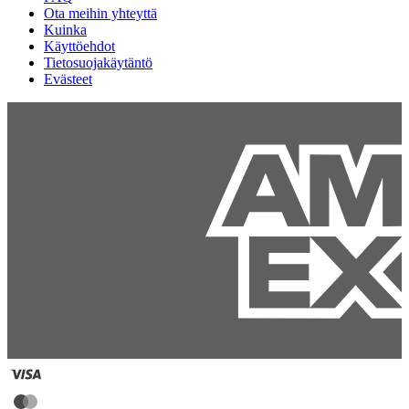
Ota meihin yhteyttä
Kuinka
Käyttöehdot
Tietosuojakäytäntö
Evästeet