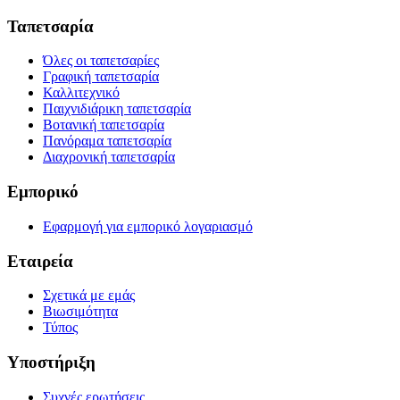
Ταπετσαρία
Όλες οι ταπετσαρίες
Γραφική ταπετσαρία
Καλλιτεχνικό
Παιχνιδιάρικη ταπετσαρία
Βοτανική ταπετσαρία
Πανόραμα ταπετσαρία
Διαχρονική ταπετσαρία
Εμπορικό
Εφαρμογή για εμπορικό λογαριασμό
Εταιρεία
Σχετικά με εμάς
Βιωσιμότητα
Τύπος
Υποστήριξη
Συχνές ερωτήσεις