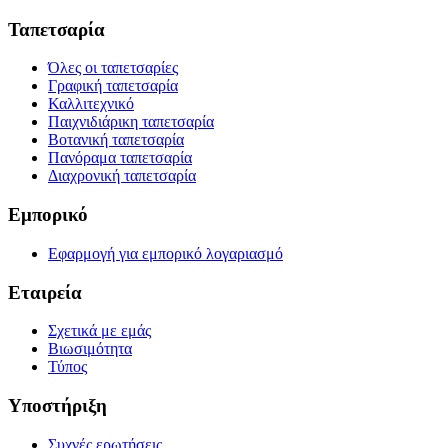
Ταπετσαρία
Όλες οι ταπετσαρίες
Γραφική ταπετσαρία
Καλλιτεχνικό
Παιχνιδιάρικη ταπετσαρία
Βοτανική ταπετσαρία
Πανόραμα ταπετσαρία
Διαχρονική ταπετσαρία
Εμπορικό
Εφαρμογή για εμπορικό λογαριασμό
Εταιρεία
Σχετικά με εμάς
Βιωσιμότητα
Τύπος
Υποστήριξη
Συχνές ερωτήσεις