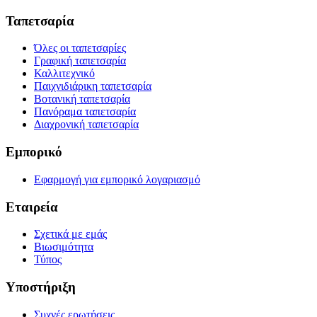
Ταπετσαρία
Όλες οι ταπετσαρίες
Γραφική ταπετσαρία
Καλλιτεχνικό
Παιχνιδιάρικη ταπετσαρία
Βοτανική ταπετσαρία
Πανόραμα ταπετσαρία
Διαχρονική ταπετσαρία
Εμπορικό
Εφαρμογή για εμπορικό λογαριασμό
Εταιρεία
Σχετικά με εμάς
Βιωσιμότητα
Τύπος
Υποστήριξη
Συχνές ερωτήσεις