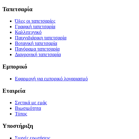
Ταπετσαρία
Όλες οι ταπετσαρίες
Γραφική ταπετσαρία
Καλλιτεχνικό
Παιχνιδιάρικη ταπετσαρία
Βοτανική ταπετσαρία
Πανόραμα ταπετσαρία
Διαχρονική ταπετσαρία
Εμπορικό
Εφαρμογή για εμπορικό λογαριασμό
Εταιρεία
Σχετικά με εμάς
Βιωσιμότητα
Τύπος
Υποστήριξη
Συχνές ερωτήσεις