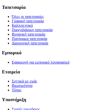
Ταπετσαρία
Όλες οι ταπετσαρίες
Γραφική ταπετσαρία
Καλλιτεχνικό
Παιχνιδιάρικη ταπετσαρία
Βοτανική ταπετσαρία
Πανόραμα ταπετσαρία
Διαχρονική ταπετσαρία
Εμπορικό
Εφαρμογή για εμπορικό λογαριασμό
Εταιρεία
Σχετικά με εμάς
Βιωσιμότητα
Τύπος
Υποστήριξη
Συχνές ερωτήσεις