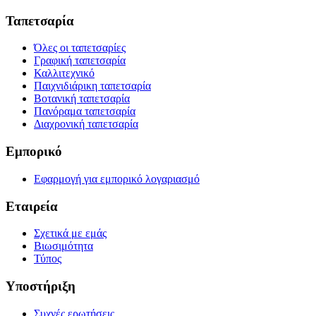
Ταπετσαρία
Όλες οι ταπετσαρίες
Γραφική ταπετσαρία
Καλλιτεχνικό
Παιχνιδιάρικη ταπετσαρία
Βοτανική ταπετσαρία
Πανόραμα ταπετσαρία
Διαχρονική ταπετσαρία
Εμπορικό
Εφαρμογή για εμπορικό λογαριασμό
Εταιρεία
Σχετικά με εμάς
Βιωσιμότητα
Τύπος
Υποστήριξη
Συχνές ερωτήσεις