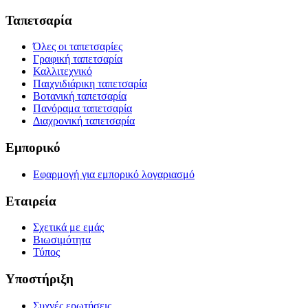
Ταπετσαρία
Όλες οι ταπετσαρίες
Γραφική ταπετσαρία
Καλλιτεχνικό
Παιχνιδιάρικη ταπετσαρία
Βοτανική ταπετσαρία
Πανόραμα ταπετσαρία
Διαχρονική ταπετσαρία
Εμπορικό
Εφαρμογή για εμπορικό λογαριασμό
Εταιρεία
Σχετικά με εμάς
Βιωσιμότητα
Τύπος
Υποστήριξη
Συχνές ερωτήσεις