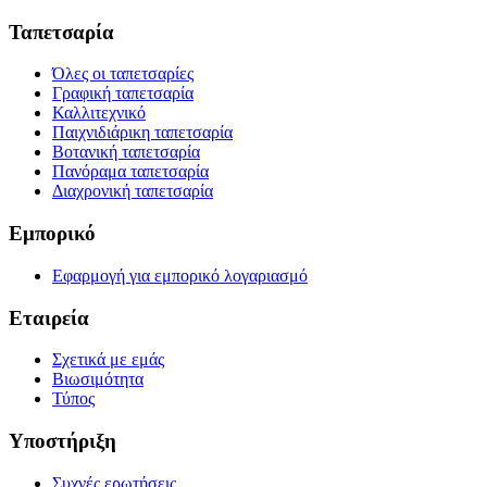
Ταπετσαρία
Όλες οι ταπετσαρίες
Γραφική ταπετσαρία
Καλλιτεχνικό
Παιχνιδιάρικη ταπετσαρία
Βοτανική ταπετσαρία
Πανόραμα ταπετσαρία
Διαχρονική ταπετσαρία
Εμπορικό
Εφαρμογή για εμπορικό λογαριασμό
Εταιρεία
Σχετικά με εμάς
Βιωσιμότητα
Τύπος
Υποστήριξη
Συχνές ερωτήσεις