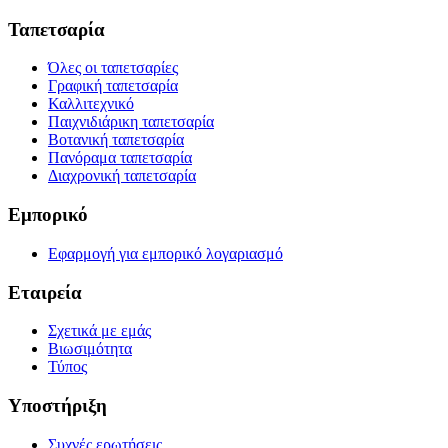
Ταπετσαρία
Όλες οι ταπετσαρίες
Γραφική ταπετσαρία
Καλλιτεχνικό
Παιχνιδιάρικη ταπετσαρία
Βοτανική ταπετσαρία
Πανόραμα ταπετσαρία
Διαχρονική ταπετσαρία
Εμπορικό
Εφαρμογή για εμπορικό λογαριασμό
Εταιρεία
Σχετικά με εμάς
Βιωσιμότητα
Τύπος
Υποστήριξη
Συχνές ερωτήσεις