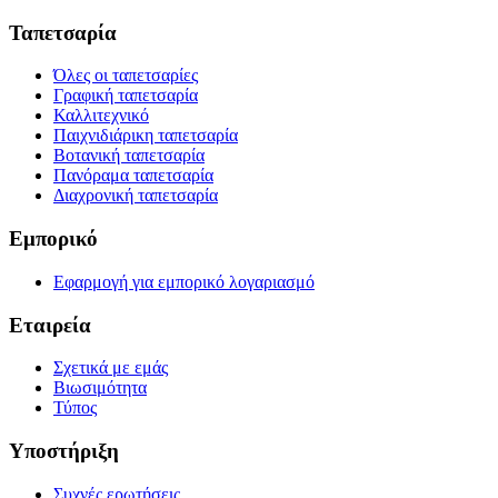
Ταπετσαρία
Όλες οι ταπετσαρίες
Γραφική ταπετσαρία
Καλλιτεχνικό
Παιχνιδιάρικη ταπετσαρία
Βοτανική ταπετσαρία
Πανόραμα ταπετσαρία
Διαχρονική ταπετσαρία
Εμπορικό
Εφαρμογή για εμπορικό λογαριασμό
Εταιρεία
Σχετικά με εμάς
Βιωσιμότητα
Τύπος
Υποστήριξη
Συχνές ερωτήσεις