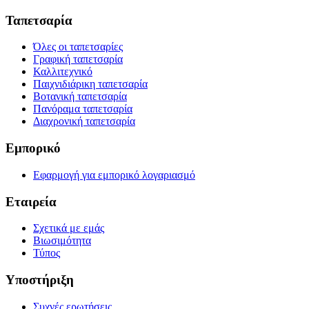
Ταπετσαρία
Όλες οι ταπετσαρίες
Γραφική ταπετσαρία
Καλλιτεχνικό
Παιχνιδιάρικη ταπετσαρία
Βοτανική ταπετσαρία
Πανόραμα ταπετσαρία
Διαχρονική ταπετσαρία
Εμπορικό
Εφαρμογή για εμπορικό λογαριασμό
Εταιρεία
Σχετικά με εμάς
Βιωσιμότητα
Τύπος
Υποστήριξη
Συχνές ερωτήσεις