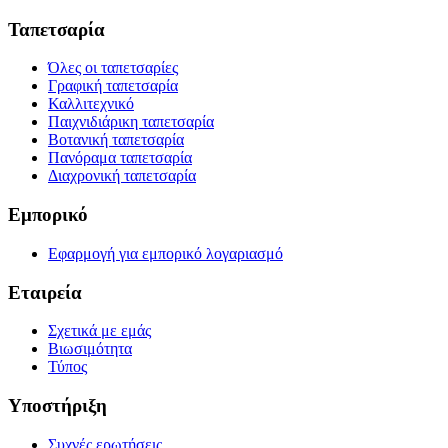
Ταπετσαρία
Όλες οι ταπετσαρίες
Γραφική ταπετσαρία
Καλλιτεχνικό
Παιχνιδιάρικη ταπετσαρία
Βοτανική ταπετσαρία
Πανόραμα ταπετσαρία
Διαχρονική ταπετσαρία
Εμπορικό
Εφαρμογή για εμπορικό λογαριασμό
Εταιρεία
Σχετικά με εμάς
Βιωσιμότητα
Τύπος
Υποστήριξη
Συχνές ερωτήσεις