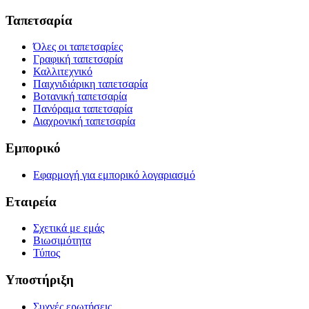
Ταπετσαρία
Όλες οι ταπετσαρίες
Γραφική ταπετσαρία
Καλλιτεχνικό
Παιχνιδιάρικη ταπετσαρία
Βοτανική ταπετσαρία
Πανόραμα ταπετσαρία
Διαχρονική ταπετσαρία
Εμπορικό
Εφαρμογή για εμπορικό λογαριασμό
Εταιρεία
Σχετικά με εμάς
Βιωσιμότητα
Τύπος
Υποστήριξη
Συχνές ερωτήσεις